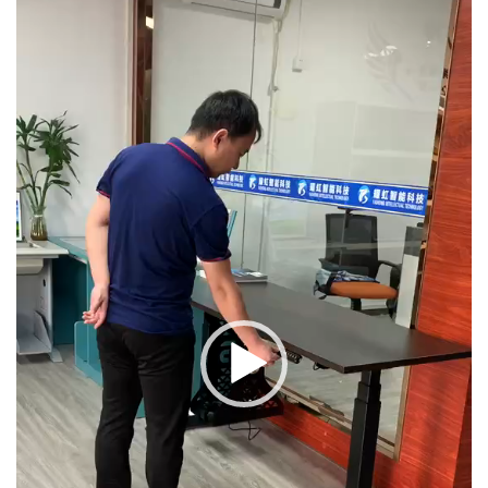
频
播
放
器