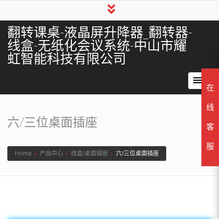
翻转课桌-液晶屏升降器_翻转器-
线盒-无纸化会议系统-中山市耀
虹智能科技有限公司
在
线
六/三位桌面插座
客
服
Home
›
产品中心
›
线盒/桌面插座
›
六/三位桌面插座