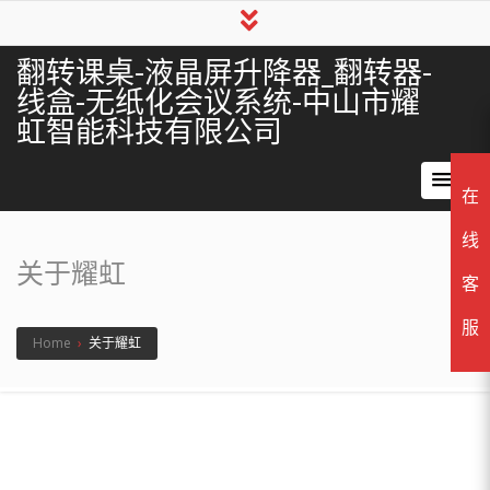
翻转课桌-液晶屏升降器_翻转器-
线盒-无纸化会议系统-中山市耀
虹智能科技有限公司
在
线
关于耀虹
客
服
Home
›
关于耀虹