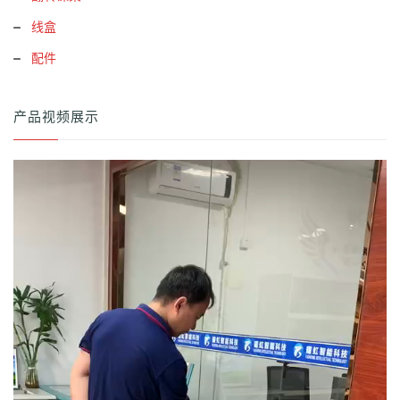
线盒
配件
产品视频展示
视
频
播
放
器