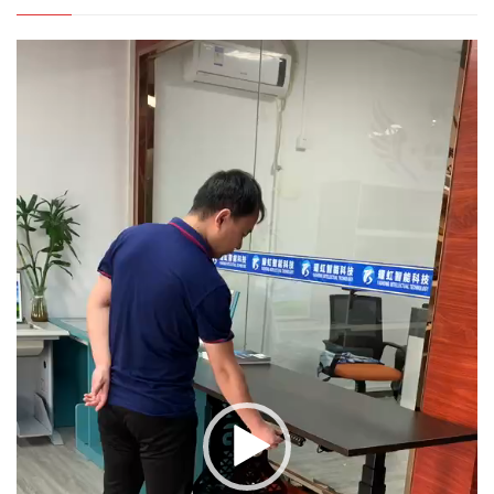
视
频
播
放
器