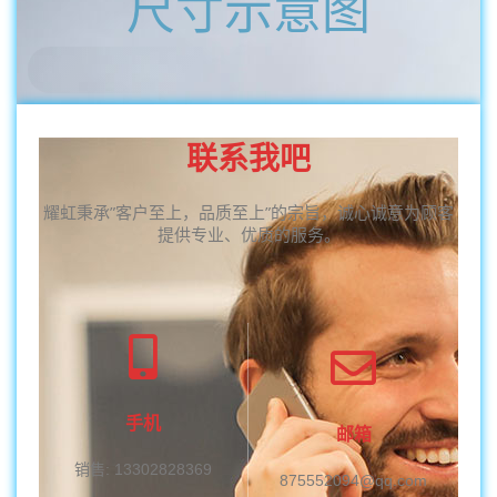
尺寸示意图
联系我吧
耀虹秉承”客户至上，品质至上”的宗旨，诚心诚意为顾客
提供专业、优质的服务。
手机
邮箱
销售: 13302828369
875552094@qq.com