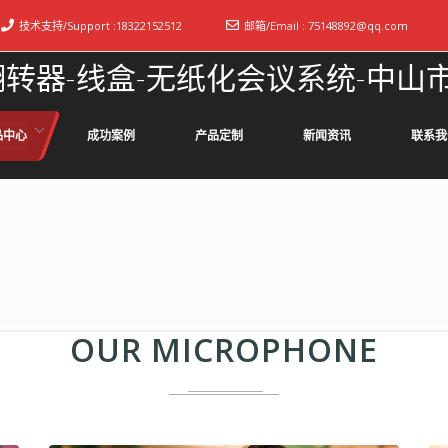
技术支持/Support :
18322152512
邮箱/Email :
75148892@qq.com
翻转器-线盒-无纸化会议系统-中
品中心
成功案例
产品定制
新闻资讯
联系我
OUR MICROPHONE