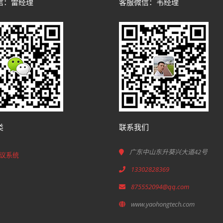
信：雷经理
客服微信：韦经理
类
联系我们
广东中山东升葵兴大道42号
议系统
13302828369
875552094@qq.com
www.yaohongtech.com