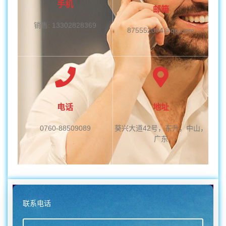
手机
邮箱
销售: 13302828369
875552094@qq.com
电话
地址
0760-88509089
葵兴大道42号，东升，中山，
广东
联系电话