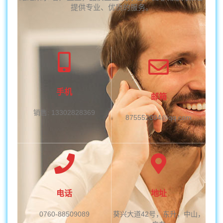
提供专业、优质的服务。
手机
邮箱
销售: 13302828369
875552094@qq.com
电话
地址
0760-88509089
葵兴大道42号，东升，中山，