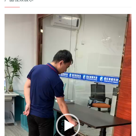
视
频
播
放
器