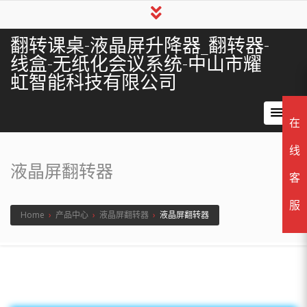
翻转课桌-液晶屏升降器_翻转器-
线盒-无纸化会议系统-中山市耀
虹智能科技有限公司
在
线
液晶屏翻转器
客
服
Home
›
产品中心
›
液晶屏翻转器
›
液晶屏翻转器