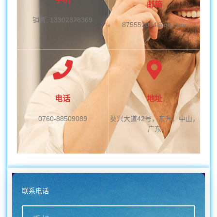
邮箱
销售: 13302828369
875552094@qq.com
电话
地址
0760-88509089
葵兴大道42号，东升，中山，
广东
联系电话