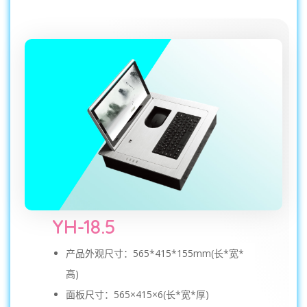
YH-18.5
产品外观尺寸：565*415*155mm(长*宽*
高)
面板尺寸：565×415×6(长*宽*厚)