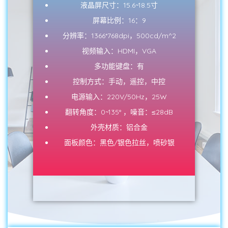
液晶屏尺寸：15.6~18.5寸
屏幕比例：16：9
分辨率：1366*768dpi，500cd/m^2
视频输入：HDMI，VGA
多功能键盘：有
控制方式：手动，遥控，中控
电源输入：220V/50Hz，25W
翻转角度：0~135° ，噪音：≤28dB
外壳材质：铝合金
面板颜色：黑色/银色拉丝，喷砂银